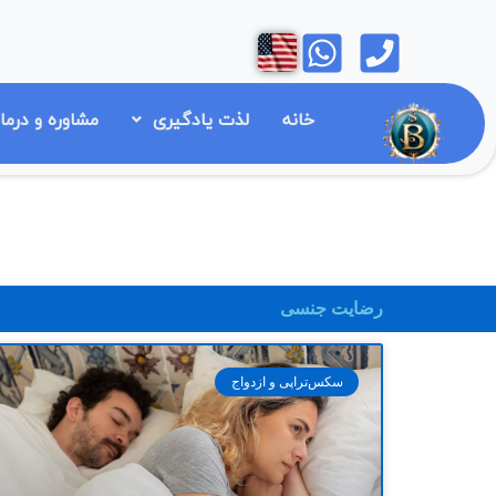
رش
Open
Open
ه
حتوا
خانه
لذت یادگیری
مشاوره و درما
رضایت جنسی
سکس‌تراپی و ازدواج