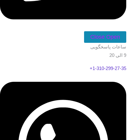
Close
Open
ساعات پاسخگویی
9 الی 20
1-310-299-27-35+