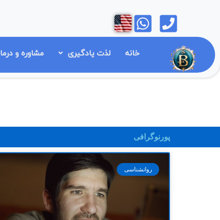
رش
Open
Open
ه
حتوا
خانه
لذت یادگیری
مشاوره و درما
پورنوگرافی
روانشناسی