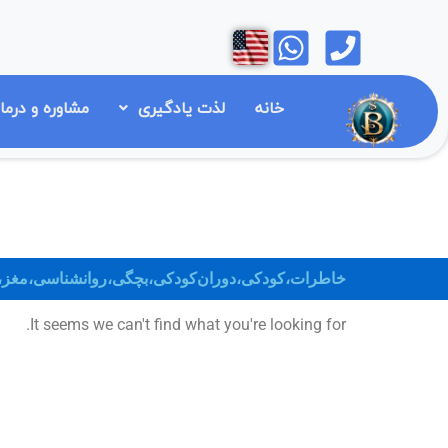
رش
Open
Open
ه
حتوا
خانه
لذت یادگیری
مشاوره و درما
خاطرات،کودکی،دوران‌کودکی،بچگی،روانشناسی،مغز،مشا
It seems we can't find what you're looking for.